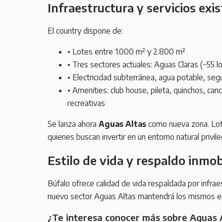
Infraestructura y servicios exi
El country dispone de:
•
Lotes entre 1.000 m² y 2.800 m²
•
Tres sectores actuales: Aguas Claras (~55 l
•
Electricidad subterránea, agua potable, seg
•
Amenities: club house, pileta, quinchos, can
recreativas
Se lanza ahora
Aguas Altas
como nueva zona. Lote
quienes buscan invertir en un entorno natural privil
Estilo de vida y respaldo inmobi
Búfalo ofrece calidad de vida respaldada por infrae
nuevo sector Aguas Altas mantendrá los mismos est
¿Te interesa conocer más sobre Aguas 