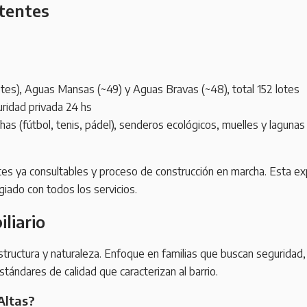
stentes
otes), Aguas Mansas (~49) y Aguas Bravas (~48), total 152 lotes
uridad privada 24 hs
chas (fútbol, tenis, pádel), senderos ecológicos, muelles y laguna
s ya consultables y proceso de construcción en marcha. Esta ex
egiado con todos los servicios.
liario
structura y naturaleza. Enfoque en familias que buscan seguridad,
ándares de calidad que caracterizan al barrio.
Altas?